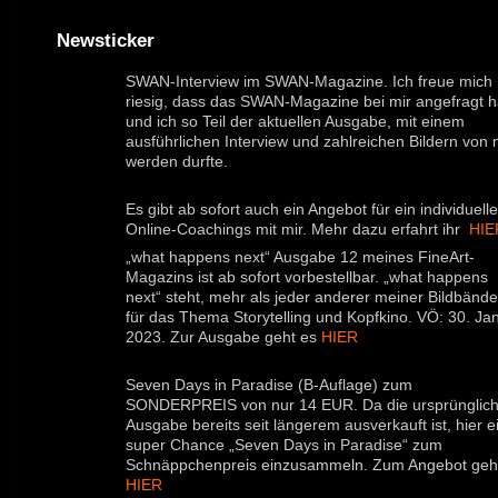
Newsticker
SWAN-Interview im SWAN-Magazine. Ich freue mich
riesig, dass das SWAN-Magazine bei mir angefragt h
und ich so Teil der aktuellen Ausgabe, mit einem
ausführlichen Interview und zahlreichen Bildern von m
werden durfte.
Es gibt ab sofort auch ein Angebot für ein individuell
Online-Coachings mit mir. Mehr dazu erfahrt ihr
HI
„what happens next“ Ausgabe 12 meines FineArt-
Magazins ist ab sofort vorbestellbar. „what happens
next“ steht, mehr als jeder anderer meiner Bildbände
für das Thema Storytelling und Kopfkino. VÖ: 30. Ja
2023. Zur Ausgabe geht es
HIER
Seven Days in Paradise (B-Auflage) zum
SONDERPREIS von nur 14 EUR. Da die ursprünglic
Ausgabe bereits seit längerem ausverkauft ist, hier e
super Chance „Seven Days in Paradise“ zum
Schnäppchenpreis einzusammeln. Zum Angebot geh
HIER