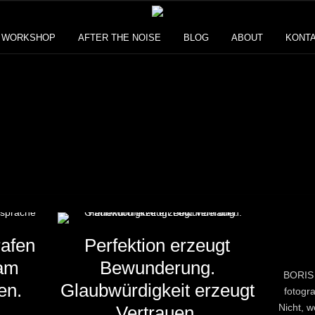
& WORKSHOP
AFTER THE NOISE
BLOG
ABOUT
KONTA
rafen
Perfektion erzeugt
 am
Bewunderung.
BORIS B
en.
Glaubwürdigkeit erzeugt
fotogra
Nicht, w
Vertrauen.