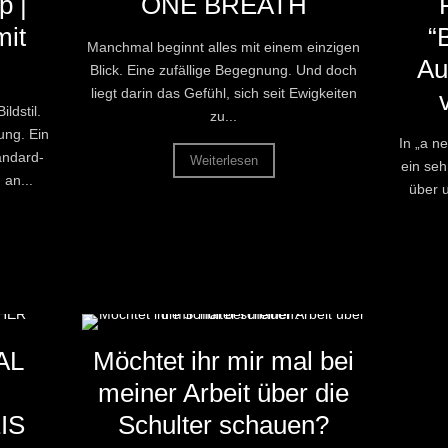
p |
ONE BREATH
mit
“
Manchmal beginnt alles mit einem einzigen
Au
Blick. Eine zufällige Begegnung. Und doch
liegt darin das Gefühl, sich seit Ewigkeiten
ldstil.
zu...
ung. Ein
In „a ne
andard-
Weiterlesen
ein seh
an...
über 
AL
Möchtet ihr mir mal bei
meiner Arbeit über die
IS
Schulter schauen?