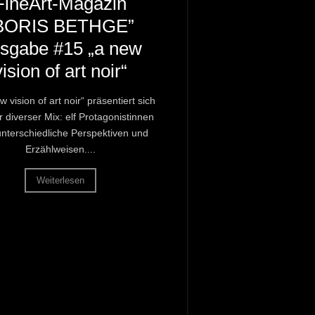
FineArt-Magazin
BORIS BETHGE”
sgabe #15 „a new
vision of art noir“
w vision of art noir“ präsentiert sich
r diverser Mix: elf Protagonistinnen
unterschiedliche Perspektiven und
Erzählweisen....
Weiterlesen