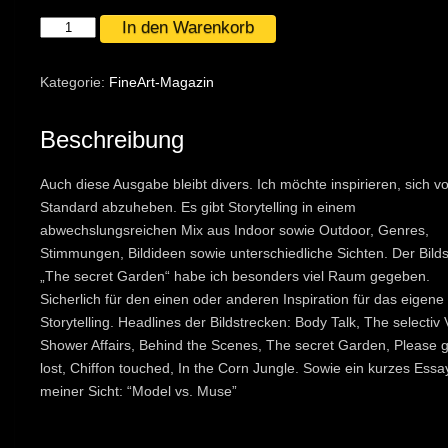
FineArt-
In den Warenkorb
Magazin
"BORIS
Kategorie:
FineArt-Magazin
BETHGE"
Ausgabe
Beschreibung
#08
Menge
Auch diese Ausgabe bleibt divers. Ich möchte inspirieren, sich 
Standard abzuheben. Es gibt Storytelling in einem
abwechslungsreichen Mix aus Indoor sowie Outdoor, Genres,
Stimmungen, Bildideen sowie unterschiedliche Sichten. Der Bild
„The secret Garden“ habe ich besonders viel Raum gegeben.
Sicherlich für den einen oder anderen Inspiration für das eigene
Storytelling. Headlines der Bildstrecken: Body Talk, The selectiv 
Shower Affairs, Behind the Scenes, The secret Garden, Please g
lost, Chiffon touched, In the Corn Jungle. Sowie ein kurzes Essa
meiner Sicht: “Model vs. Muse”