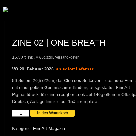
ZINE 02 | ONE BREATH
16,90
€
inkl. MwSt. zzgl. Versandkosten
VÖ 20. Februar 2026
ab sofort lieferbar
56 Seiten, 20,5x22cm, der Clou des Softcover – das neue Format
mit einer gelben Gummischnur-Bindung ausgestattet. FineArt-
Pigmentdruck, für einen rougher Look auf 140g offenem Offsetpa
Deutsch, Auflage limitiert auf 150 Exemplare
ZINE
In den Warenkorb
02
|
Kategorie:
FineArt-Magazin
ONE